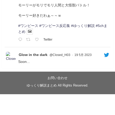
モーリーがモリでモリ人間と大怪獣バトル！
モーリー好きだわぁ～～ｗ
#ワンピース
#ワンピース反応集
#ゆっくり解説
#5chま
とめ
Twitter
Glow in the dark
@Closed_H03
·
19 5月 2023
Soon...
05/20/17:00～
【忍】ゆっくり季節性ドネート2021初夏22･23春/異世
界ファンタジー回解説【殺】～トリダ編
お問い合わせ
◆
https://youtu.be/-B-13G6adWA
ゆっくり解説まとめ All Rights Reserved.
◆
https://www.nicovideo.jp/watch/sm42161719
#季節性ドネート2023
春
#ニンジャスレイヤー
#ゆっくり解説
Glow in the dark
@Closed_H03