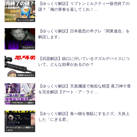
【ゆっくり解説】リプトンミルクティー販売終了の
謎？「俺の青春を返してくれ！…
ゆっくりグルメ紀行
【ゆっくり解説】日本最恐の半グレ「関東連合」を
解説します。
ウォルマート
【武器解説】銃口に付いているマズルデバイスにつ
いて。どんな効果があるのか？
武器屋のおねえさん
【ゆっくり解説】天真爛漫で無垢な精霊 夜刀神十香
を完全解説【デート・ア・ライ…
TOMY46のゆっくり解説ch
【ゆっくり解説】食べ物を無駄にするクズ。大炎上
した「にぎる君」
ダークパンダ【ゆっくり解説チャ
ンネル】