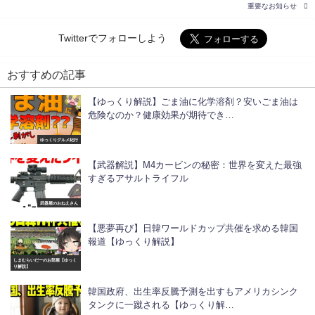
重要なお知らせ
Twitterでフォローしよう
おすすめの記事
【ゆっくり解説】ごま油に化学溶剤？安いごま油は
危険なのか？健康効果が期待でき…
ゆっくりグルメ紀行
【武器解説】M4カービンの秘密：世界を変えた最強
すぎるアサルトライフル
武器屋のおねえさん
【悪夢再び】日韓ワールドカップ共催を求める韓国
報道【ゆっくり解説】
しまむらいだーのお部屋【ゆっく
り解説】
韓国政府、出生率反騰予測を出すもアメリカシンク
タンクに一蹴される【ゆっくり解…