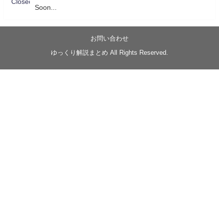
Soon...
05/20/17:00～
【忍】ゆっくり季節性ドネート2021初夏22･23春/異世
界ファンタジー回解説【殺】～トリダ編
お問い合わせ
◆
https://youtu.be/-B-13G6adWA
ゆっくり解説まとめ All Rights Reserved.
◆
https://www.nicovideo.jp/watch/sm42161719
#季節性ドネート2023
春
#ニンジャスレイヤー
#ゆっくり解説
Glow in the dark
@Closed_H03
LV3トリダ・チュンイチ：リー先生に設計図を託
す。（元の次元に帰れたか不明）
#ニンジャスレイヤー #季節性ドネート2023春 #ウ
キヨエ
2
1
Twitter
みかん
@z1dgxO4xraffQKq
·
19 5月 2023
ow2グラマスで使われてるダメージヒーローTOP500 の