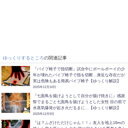
ゆっくりするところ
の関連記事
『パイプ椅子で指切断』試合中にボールボーイの少
年が壊れたパイプ椅子で指を切断…身近な存在だが
実は危険もある簡易パイプ椅子【ゆっくり解説】
2025年12月10日
『七面鳥を揚げようとして自分が揚げ焼きに』感謝
祭でまるごと七面鳥を揚げようとした女性 目の前で
水蒸気爆発が起き火だるまに…【ゆっくり解説】
2025年12月9日
『は？ふざけただけじゃん！！』友人を地上18mの