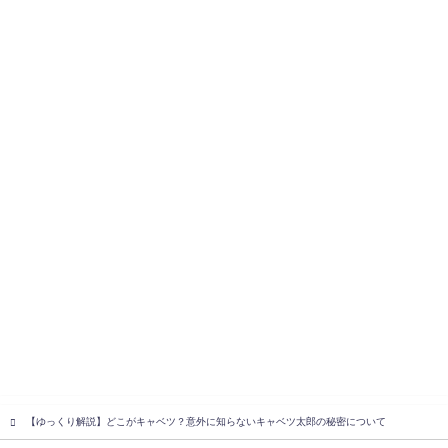
【ゆっくり解説】どこがキャベツ？意外に知らないキャベツ太郎の秘密について