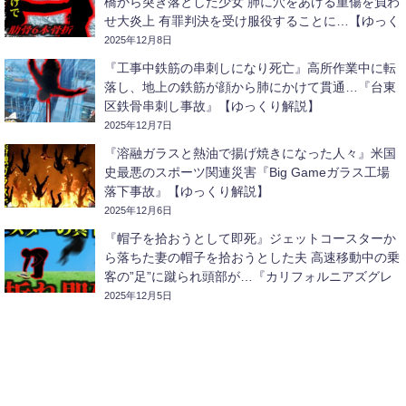
橋から突き落とした少女 肺に穴をあける重傷を負わ
せ大炎上 有罪判決を受け服役することに…【ゆっく
り解説】
2025年12月8日
『工事中鉄筋の串刺しになり死亡』高所作業中に転
落し、地上の鉄筋が顔から肺にかけて貫通…『台東
区鉄骨串刺し事故』【ゆっくり解説】
2025年12月7日
『溶融ガラスと熱油で揚げ焼きになった人々』米国
史最悪のスポーツ関連災害『Big Gameガラス工場
落下事故』【ゆっくり解説】
2025年12月6日
『帽子を拾おうとして即死』ジェットコースターか
ら落ちた妻の帽子を拾おうとした夫 高速移動中の乗
客の”足”に蹴られ頭部が…『カリフォルニアズグレ
ートアメリカコースター激突事故』【ゆっくり解
2025年12月5日
説】