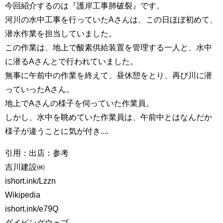
今回紹介するのは『護岸工事肺破裂』です。
河川の水中工事を行っていたAさんは、この日ほぼ初めて、
潜水作業を担当していました。
この作業は、地上で酸素供給装置を管理する一人と、水中
に潜るAさんとで行われていました。
無事に午前中の作業を終えて、昼休憩をとり、再び川に潜
っていったAさん。
地上でAさんの様子を伺っていた作業員。
しかし、水中を眺めていた作業員は、午前中とはなんだか
様子が違うことに気が付き....
引用：出店：参考
吉川建設㈱
ishort.ink/Lzzn
Wikipedia
ishort.ink/e79Q
ダイビングウェブ