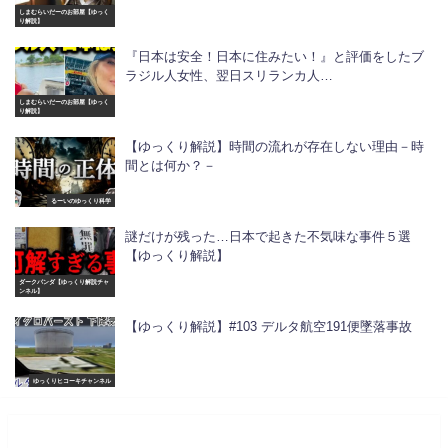
しまむらいだーのお部屋【ゆっく
り解説】
『日本は安全！日本に住みたい！』と評価をしたブ
ラジル人女性、翌日スリランカ人…
しまむらいだーのお部屋【ゆっく
り解説】
【ゆっくり解説】時間の流れが存在しない理由－時
間とは何か？－
るーいのゆっくり科学
謎だけが残った…日本で起きた不気味な事件５選
【ゆっくり解説】
ダークパンダ【ゆっくり解説チャ
ンネル】
【ゆっくり解説】#103 デルタ航空191便墜落事故
ゆっくりヒコーキチャンネル