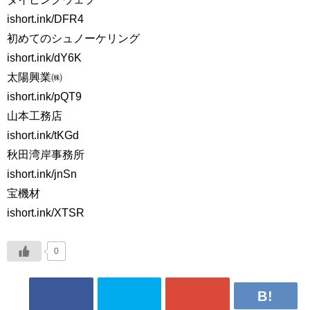
ishort.ink/DFR4
初めてのシュノーケリング
ishort.ink/dY6K
太陽興業㈱
ishort.ink/pQT9
山本工務店
ishort.ink/tKGd
秋田湾岸事務所
ishort.ink/jnSn
宝機材
ishort.ink/XTSR
0