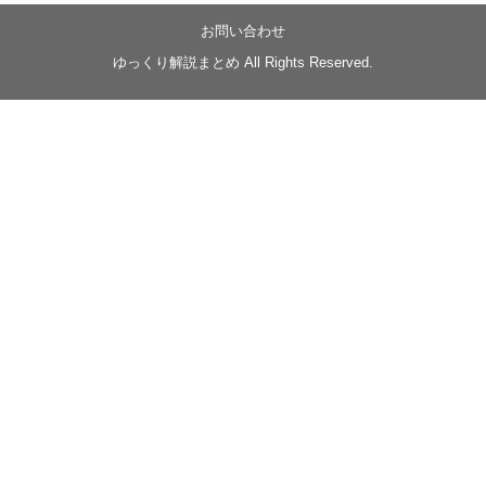
【忍】ゆっくり季節性ドネート2021初夏22･23春/異世
界ファンタジー回解説【殺】～トリダ編
お問い合わせ
◆
https://youtu.be/-B-13G6adWA
ゆっくり解説まとめ All Rights Reserved.
◆
https://www.nicovideo.jp/watch/sm42161719
#季節性ドネート2023
春
#ニンジャスレイヤー
#ゆっくり解説
Glow in the dark
@Closed_H03
LV3トリダ・チュンイチ：リー先生に設計図を託
す。（元の次元に帰れたか不明）
#ニンジャスレイヤー #季節性ドネート2023春 #ウ
キヨエ
2
1
Twitter
みかん
@z1dgxO4xraffQKq
·
19 5月 2023
ow2グラマスで使われてるダメージヒーローTOP500 の
使用率の動画あげました！
是非見てみてください