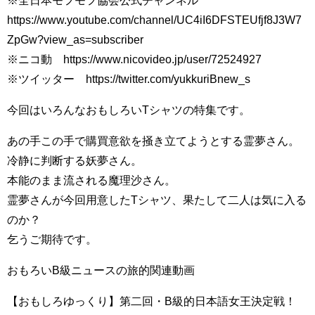
※全日本モフモフ協会公式チャンネル
https://www.youtube.com/channel/UC4iI6DFSTEUfjf8J3W7
ZpGw?view_as=subscriber
※ニコ動 https://www.nicovideo.jp/user/72524927
※ツイッター https://twitter.com/yukkuriBnew_s
今回はいろんなおもしろいTシャツの特集です。
あの手この手で購買意欲を掻き立てようとする霊夢さん。
冷静に判断する妖夢さん。
本能のまま流される魔理沙さん。
霊夢さんが今回用意したTシャツ、果たして二人は気に入る
のか？
乞うご期待です。
おもろいB級ニュースの旅的関連動画
【おもしろゆっくり】第二回・B級的日本語女王決定戦！