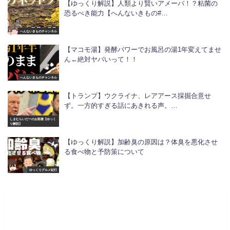
【ゆっくり解説】人類より賢いアメーバ！？粘菌の
恐るべき能力【へんないきもの#…
へんないきものチャンネル
【マコモ湯】発酵パワーでお風呂の湯1年変えてませ
ん←絶対ヤバいって！！
へんないきものチャンネル
【トランプ】ウクライナ、レアアース採掘合意せ
ず。一方的すぎる話にあきれる声。…
しまむらいだーのお部屋【ゆっく
り解説】
【ゆっくり解説】加齢臭の原因は？体臭を悪化させ
る食べ物と予防策について
ゆっくりグルメ紀行