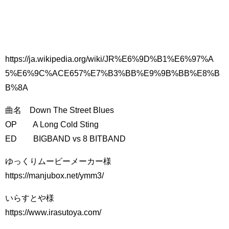
https://ja.wikipedia.org/wiki/JR%E6%9D%B1%E6%97%A
5%E6%9C%ACE657%E7%B3%BB%E9%9B%BB%E8%B
B%8A
曲名 Down The Street Blues
OP A Long Cold Sting
ED BIGBAND vs 8 BITBAND
ゆっくりムービーメーカー様
https://manjubox.net/ymm3/
いらすとや様
https://www.irasutoya.com/