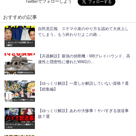
Twitterでフォローしよう
おすすめの記事
自民党広報、ステマ小泉のやり方を認めて大炎上し
てしまう。もう終わりだよこの政…
しまむらいだーのお部屋【ゆっく
り解説】
【兵器解説】最強の偵察機・M8グレイハウンド、高
速性と隠密性に優れたWW2の…
武器屋のおねえさん
【ゆっくり解説】一度しか解説していない資格？選
【総集編】
ゆっくり労働チャンネル
【ゆっくり解説】あわや大惨事！ヤバすぎる放送事
故７選
ダークパンダ【ゆっくり解説チャ
ンネル】