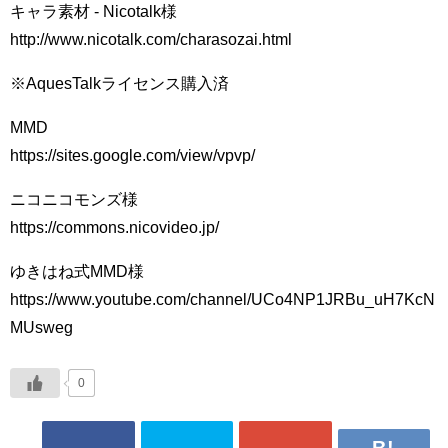
キャラ素材 - Nicotalk様
http://www.nicotalk.com/charasozai.html
※AquesTalkライセンス購入済
MMD
https://sites.google.com/view/vpvp/
ニコニコモンズ様
https://commons.nicovideo.jp/
ゆきはね式MMD様
https://www.youtube.com/channel/UCo4NP1JRBu_uH7KcN
MUsweg
0