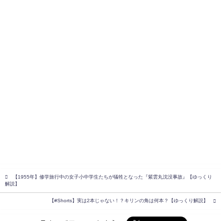
【1955年】修学旅行中の女子小中学生たちが犠牲となった『紫雲丸沈没事故』【ゆっくり
解説】
【#Shorts】実は2本じゃない！？キリンの角は何本？【ゆっくり解説】