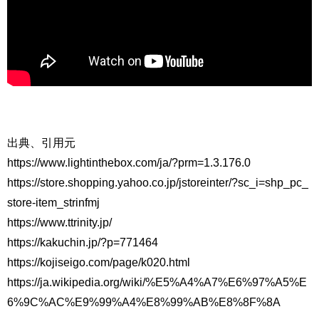
出典、引用元
https://www.lightinthebox.com/ja/?prm=1.3.176.0
https://store.shopping.yahoo.co.jp/jstoreinter/?sc_i=shp_pc_
store-item_strinfmj
https://www.ttrinity.jp/
https://kakuchin.jp/?p=771464
https://kojiseigo.com/page/k020.html
https://ja.wikipedia.org/wiki/%E5%A4%A7%E6%97%A5%E
6%9C%AC%E9%99%A4%E8%99%AB%E8%8F%8A