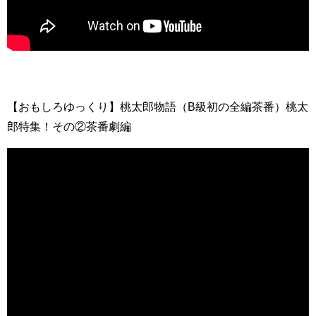
【おもしろゆっくり】桃太郎物語（B級初の全編茶番）桃太
郎特集！その②茶番劇編