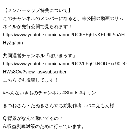
【メンバーシップ特典について】
このチャンネルのメンバーになると、未公開の動画のサム
ネイルが先行公開で見られます！
https://www.youtube.com/channel/UC6SEj6I-vKEL9tL5aAH
HyZg/join
共同運営チャンネル「ぼいきゃす」
https://www.youtube.com/channel/UCVLFqCkNOUPxc90D0
HWs8Gw?view_as=subscriber
こちらでも投稿してます！
#へんないきものチャンネル #Shorts #キリン
きつねさん・たぬきさん立ち絵制作者：バニえもん様
Q.背景がなんで動いてるの？
A.収益剥奪対策のために行っています。