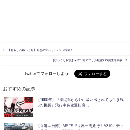
【おもしろゆっくり】魅惑の変わりTシャツ特集！
【ゆっくり解説】#128 南アフリカ航空295便墜落事故
Twitterでフォローしよう
おすすめの記事
【1990年】『操縦席から外に吸い出されても生き残
った機長』飛行中突然運転席…
ゆっくりするところ
【香港→台湾】MSFSで世界一周旅行！A310に乗っ