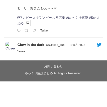
モーリー好きだわぁ～～ｗ
#ワンピース
#ワンピース反応集
#ゆっくり解説
#5chま
とめ
Twitter
Glow in the dark
@Closed_H03
·
19 5月 2023
Soon...
05/20/17:00～
【忍】ゆっくり季節性ドネート2021初夏22･23春/異世
界ファンタジー回解説【殺】～トリダ編
お問い合わせ
◆
https://youtu.be/-B-13G6adWA
ゆっくり解説まとめ All Rights Reserved.
◆
https://www.nicovideo.jp/watch/sm42161719
#季節性ドネート2023
春
#ニンジャスレイヤー
#ゆっくり解説
Glow in the dark
@Closed_H03
LV3トリダ・チュンイチ：リー先生に設計図を託
す。（元の次元に帰れたか不明）