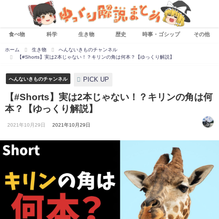
食べ物
科学
生き物
歴史
時事・ゴシップ
その他
ホーム
生き物
へんないきものチャンネル
【#Shorts】実は2本じゃない！？キリンの角は何本？【ゆっくり解説】
PICK UP
へんないきものチャンネル
【#Shorts】実は2本じゃない！？キリンの角は何
本？【ゆっくり解説】
2021年10月29日
2021年10月29日