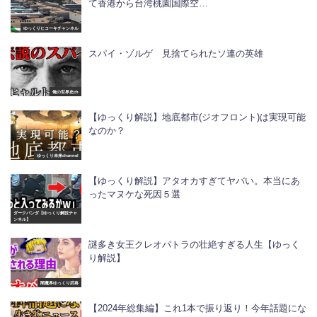
て香港から台湾桃園国際空…
ゆっくりヒコーキチャンネル
スパイ・ゾルゲ 見捨てられたソ連の英雄
俺の世界史ch
【ゆっくり解説】地底都市(ジオフロント)は実現可能
なのか？
ゆっくり未来channel
【ゆっくり解説】アタオカすぎてヤバい。本当にあ
ったマヌケな死因５選
ダークパンダ【ゆっくり解説チャ
ンネル】
謎多き女王クレオパトラの壮絶すぎる人生【ゆっく
り解説】
闇魔界ゆっくり武将
【2024年総集編】これ1本で振り返り！今年話題にな