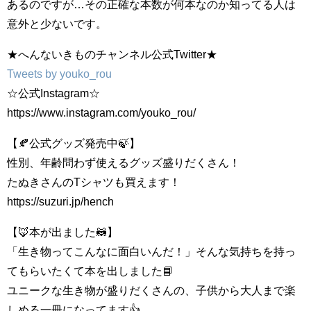
あるのですが…その正確な本数が何本なのか知ってる人は
意外と少ないです。
★へんないきものチャンネル公式Twitter★
Tweets by youko_rou
☆公式Instagram☆
https://www.instagram.com/youko_rou/
【🍂公式グッズ発売中🍃】
性別、年齢問わず使えるグッズ盛りだくさん！
たぬきさんのTシャツも買えます！
https://suzuri.jp/hench
【🦊本が出ました🦝】
「生き物ってこんなに面白いんだ！」そんな気持ちを持っ
てもらいたくて本を出しました📘
ユニークな生き物が盛りだくさんの、子供から大人まで楽
しめる一冊になってます👍