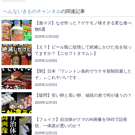
へんないきものチャンネル
の関連記事
【激マズ】なぜ作った？ゲテモノ味すぎる変な食べ
物6選
2025年12月10日
【え？】ビール瓶に欲情して絶滅しかけた虫を知っ
てますか？【ニセフトタマムシ】
2025年12月8日
【闇】日本「ワシントン条約でウナギ規制回避した
ぞ」←これヤバいです…
2025年12月5日
【疑問】安い卵と高い卵、値段の差で何が違うの？
2025年12月3日
【フェイク】自治体がクマのAI画像をSNSで誤発
信…一体誰が悪いのか？
2025年12月1日