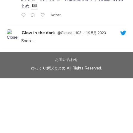
とめ
Twitter
Glow in the dark
@Closed_H03
·
19 5月 2023
Soon...
05/20/17:00～
【忍】ゆっくり季節性ドネート2021初夏22･23春/異世
界ファンタジー回解説【殺】～トリダ編
お問い合わせ
◆
https://youtu.be/-B-13G6adWA
ゆっくり解説まとめ All Rights Reserved.
◆
https://www.nicovideo.jp/watch/sm42161719
#季節性ドネート2023
春
#ニンジャスレイヤー
#ゆっくり解説
Glow in the dark
@Closed_H03
LV3トリダ・チュンイチ：リー先生に設計図を託
す。（元の次元に帰れたか不明）
#ニンジャスレイヤー #季節性ドネート2023春 #ウ
キヨエ
2