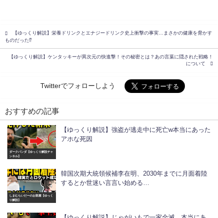
【ゆっくり解説】栄養ドリンクとエナジードリンク史上衝撃の事実…まさかの健康を脅かす
ものだった⁉︎
【ゆっくり解説】ケンタッキーが異次元の快進撃！その秘密とは？あの言葉に隠された戦略！
について
Twitterでフォローしよう
おすすめの記事
【ゆっくり解説】強盗が逃走中に死亡w本当にあった
アホな死因
ダークパンダ【ゆっくり解説チャ
ンネル】
韓国次期大統領候補李在明、2030年までに月面着陸
するとか世迷い言言い始める…
しまむらいだーのお部屋【ゆっく
り解説】
【ゆっくり解説】じゃがいもで一家全滅。本当にあ