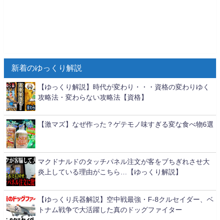
新着のゆっくり解説
【ゆっくり解説】時代が変わり・・・資格の変わりゆく
攻略法・変わらない攻略法【資格】
【激マズ】なぜ作った？ゲテモノ味すぎる変な食べ物6選
マクドナルドのタッチパネル注文が客をブちぎれさせ大
炎上している理由がこちら…【ゆっくり解説】
【ゆっくり兵器解説】空中戦最強・F-8クルセイダー、ベ
トナム戦争で大活躍した真のドッグファイター