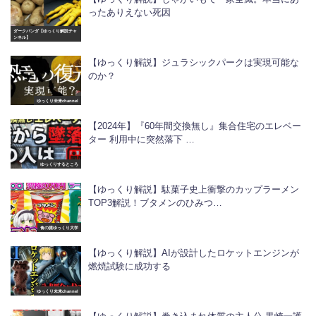
ったありえない死因
ダークパンダ【ゆっくり解説チャ
ンネル】
【ゆっくり解説】ジュラシックパークは実現可能な
のか？
ゆっくり未来channel
【2024年】『60年間交換無し』集合住宅のエレベー
ター 利用中に突然落下 …
ゆっくりするところ
【ゆっくり解説】駄菓子史上衝撃のカップラーメン
TOP3解説！ブタメンのひみつ…
食の謎ゆっくり大学
【ゆっくり解説】AIが設計したロケットエンジンが
燃焼試験に成功する
ゆっくり未来channel