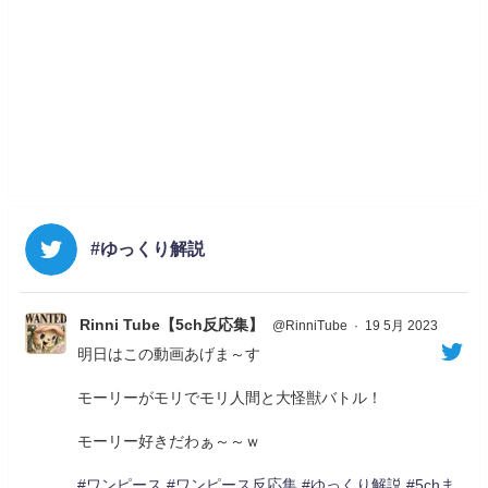
#ゆっくり解説
Rinni Tube【5ch反応集】
@RinniTube
·
19 5月 2023
明日はこの動画あげま～す
モーリーがモリでモリ人間と大怪獣バトル！
モーリー好きだわぁ～～ｗ
#ワンピース
#ワンピース反応集
#ゆっくり解説
#5chま