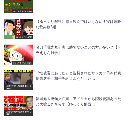
ゆっくり政治チャンネル
【ゆっくり解説】毎日飲んではいけない！実は危険
な飲み物3選
ゆっくりグルメ紀行
名刀「電光丸」実は勝てないことの方が多い？【ド
ラえもん雑学】
ゆっくりドラちゃんねる
『性被害にあった』と告発されたサッカー日本代表
伊東選手、相手を訴えようとした…
しまむらいだーのお部屋【ゆっく
り解説】
韓国元大統領文在寅、アメリカから階段要請あった
と大嘘こきちらす【ゆっくり解説…
しまむらいだーのお部屋【ゆっく
り解説】