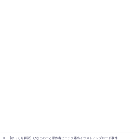
【ゆっくり解説】ひなこのーと原作者ビーチク露出イラストアップロード事件