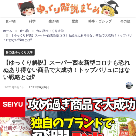
食べ物
科学
生き物
歴史
時事・ゴシップ
その他
ホーム
食べ物
食の謎ゆっくり大学
【ゆっくり解説】スーパー西友新型コロナも恐れぬあり得ない商品で大成功！トップバリ
ュにはない戦略とは⁉
食の謎ゆっくり大学
【ゆっくり解説】スーパー西友新型コロナも恐れ
ぬあり得ない商品で大成功！トップバリュにはな
い戦略とは⁉
2021年6月6日
2021年6月6日