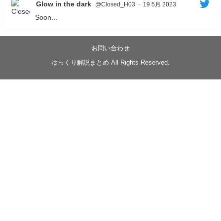
Glow in the dark
@Closed_H03
·
19 5月 2023
Soon...
05/20/17:00～
【忍】ゆっくり季節性ドネート2021初夏22･23春/異世
界ファンタジー回解説【殺】～トリダ編
お問い合わせ
◆
https://youtu.be/-B-13G6adWA
ゆっくり解説まとめ All Rights Reserved.
◆
https://www.nicovideo.jp/watch/sm42161719
#季節性ドネート2023
春
#ニンジャスレイヤー
#ゆっくり解説
Glow in the dark
@Closed_H03
LV3トリダ・チュンイチ：リー先生に設計図を託
す。（元の次元に帰れたか不明）
#ニンジャスレイヤー #季節性ドネート2023春 #ウ
キヨエ
2
1
Twitter
みかん
@z1dgxO4xraffQKq
·
19 5月 2023