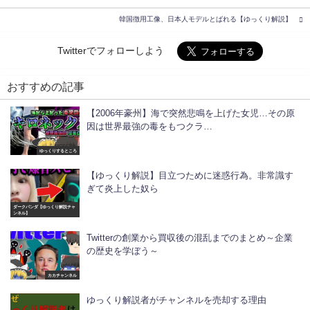
韓国徴用工像、日本人モデルとばれる【ゆっくり解説】
Twitterでフォローしよう
おすすめの記事
【2006年豪州】海で突然悲鳴を上げた女児…その原
因は世界最強の毒をもつクラ…
ゆっくりするところ
【ゆっくり解説】目立つために迷惑行為。非常識す
ぎて炎上した奴ら
ダークパンダ【ゆっくり解説チャ
ンネル】
Twitterの創業から買収後の混乱までのまとめ～企業
の歴史を学ぼう～
カカチャンネル
ゆっくり解説者がチャンネルを売却する理由