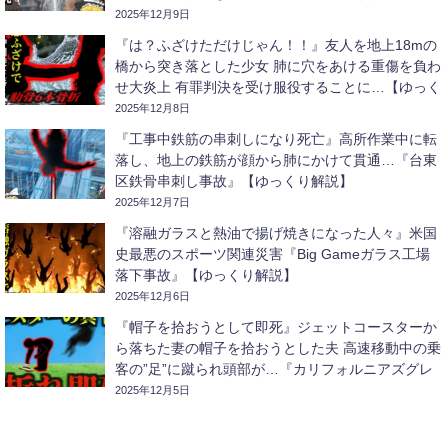
2025年12月9日
『は？ふざけただけじゃん！！』友人を地上18mの
橋から突き落とした少女 肺に穴をあける重傷を負わ
せ大炎上 有罪判決を受け服役することに…【ゆっく
り解説】
2025年12月8日
『工事中鉄筋の串刺しになり死亡』高所作業中に転
落し、地上の鉄筋が顔から肺にかけて貫通…『台東
区鉄骨串刺し事故』【ゆっくり解説】
2025年12月7日
『溶融ガラスと熱油で揚げ焼きになった人々』米国
史最悪のスポーツ関連災害『Big Gameガラス工場
落下事故』【ゆっくり解説】
2025年12月6日
『帽子を拾おうとして即死』ジェットコースターか
ら落ちた妻の帽子を拾おうとした夫 高速移動中の乗
客の”足”に蹴られ頭部が…『カリフォルニアズグレ
ートアメリカコースター激突事故』【ゆっくり解
2025年12月5日
説】