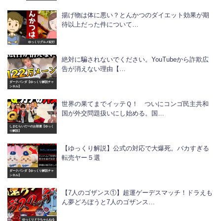
揚げ物は体に悪い？とんかつのダイエット効果が期
待以上だった件について…
ゆっくりグルメ紀行
絶対に騙されないでください。YouTubeから詐欺広
告が消えない理由【…
ダークパンダ【ゆっくり解説チャ
ンネル】
世界の果てまでイッテＱ！ ついにコンゴ民主共和
国が外交問題扱いにし始める。国…
しまむらいだーのお部屋【ゆっく
り解説】
【ゆっくり解説】公式の対応で大爆死。バカすぎる
転売ヤー５選
ダークパンダ【ゆっくり解説チャ
ンネル】
【7人のゴザンス①】超運ゲーデスマッチ！ドラえも
ん夢どろぼうと7人のゴザンス…
ゆっくりドラちゃんねる