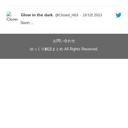
Glow in the dark
@Closed_H03
·
19 5月 2023
Soon...
05/20/17:00～
【忍】ゆっくり季節性ドネート2021初夏22･23春/異世
界ファンタジー回解説【殺】～トリダ編
お問い合わせ
◆
https://youtu.be/-B-13G6adWA
ゆっくり解説まとめ All Rights Reserved.
◆
https://www.nicovideo.jp/watch/sm42161719
#季節性ドネート2023
春
#ニンジャスレイヤー
#ゆっくり解説
Glow in the dark
@Closed_H03
LV3トリダ・チュンイチ：リー先生に設計図を託
す。（元の次元に帰れたか不明）
#ニンジャスレイヤー #季節性ドネート2023春 #ウ
キヨエ
2
1
Twitter