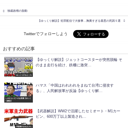
独裁政権の胎動
【ゆっくり解説】犯罪配信で大惨事…胸糞すぎる最悪の死因５選
Twitterでフォローしよう
おすすめの記事
【ゆっくり解説】ジェットコースターが突然脱輪 そ
のまま走行を続け、鉄柵に激突…
ゆっくりするところ
ハマス「中国はわれわれをまねて台湾に侵攻す
る」、人民解放軍が反論【ゆっくり解…
しまむらいだーのお部屋【ゆっく
り解説】
【武器解説】WW2で活躍したセミオート・M1カー
ビン、600万丁以上製造され…
武器屋のおねえさん