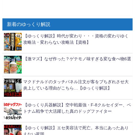
新着のゆっくり解説
【ゆっくり解説】時代が変わり・・・資格の変わりゆく
攻略法・変わらない攻略法【資格】
【激マズ】なぜ作った？ゲテモノ味すぎる変な食べ物6選
マクドナルドのタッチパネル注文が客をブちぎれさせ大
炎上している理由がこちら…【ゆっくり解説】
【ゆっくり兵器解説】空中戦最強・F-8クルセイダー、ベ
トナム戦争で大活躍した真のドッグファイター
【ゆっくり解説】エセ美容法で死亡。本当にあったあり
えない死因