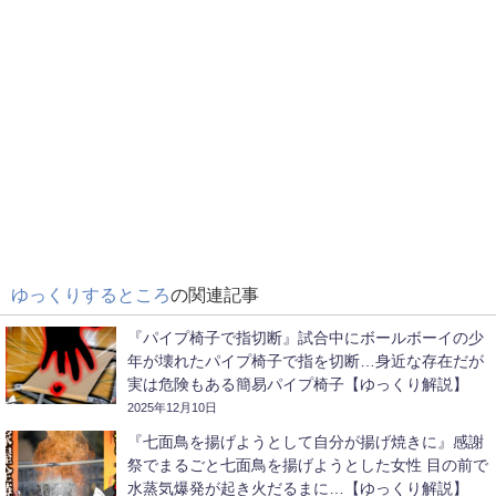
ゆっくりするところ
の関連記事
『パイプ椅子で指切断』試合中にボールボーイの少
年が壊れたパイプ椅子で指を切断…身近な存在だが
実は危険もある簡易パイプ椅子【ゆっくり解説】
2025年12月10日
『七面鳥を揚げようとして自分が揚げ焼きに』感謝
祭でまるごと七面鳥を揚げようとした女性 目の前で
水蒸気爆発が起き火だるまに…【ゆっくり解説】