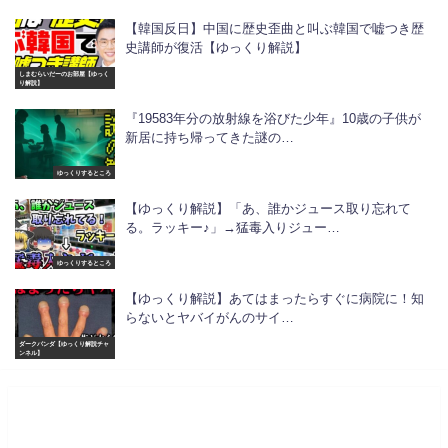
【韓国反日】中国に歴史歪曲と叫ぶ韓国で嘘つき歴
史講師が復活【ゆっくり解説】
しまむらいだーのお部屋【ゆっく
り解説】
『19583年分の放射線を浴びた少年』10歳の子供が
新居に持ち帰ってきた謎の…
ゆっくりするところ
【ゆっくり解説】「あ、誰かジュース取り忘れて
る。ラッキー♪」→猛毒入りジュー…
ゆっくりするところ
【ゆっくり解説】あてはまったらすぐに病院に！知
らないとヤバイがんのサイ…
ダークパンダ【ゆっくり解説チャ
ンネル】