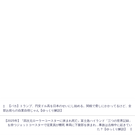
【バカ】トランプ、円安ドル高を日本のせいにし始める。関税で脅しにかかってるけど、全
部お前らの自業自得じゃん【ゆっくり解説】
【2025年】『四次元ローラーコースターに挟まれ死亡』富士急ハイランド「三つの世界記録」
を持つジェットコースターで従業員が轢死 車両に下腹部を挟まれ…事故は点検中に起きてい
た？【ゆっくり解説】