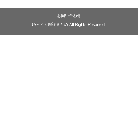
05/20/17:00～
【忍】ゆっくり季節性ドネート2021初夏22･23春/異世
界ファンタジー回解説【殺】～トリダ編
お問い合わせ
◆
https://youtu.be/-B-13G6adWA
ゆっくり解説まとめ All Rights Reserved.
◆
https://www.nicovideo.jp/watch/sm42161719
#季節性ドネート2023
春
#ニンジャスレイヤー
#ゆっくり解説
Glow in the dark
@Closed_H03
LV3トリダ・チュンイチ：リー先生に設計図を託
す。（元の次元に帰れたか不明）
#ニンジャスレイヤー #季節性ドネート2023春 #ウ
キヨエ
2
1
Twitter
みかん
@z1dgxO4xraffQKq
·
19 5月 2023
ow2グラマスで使われてるダメージヒーローTOP500 の
使用率の動画あげました！