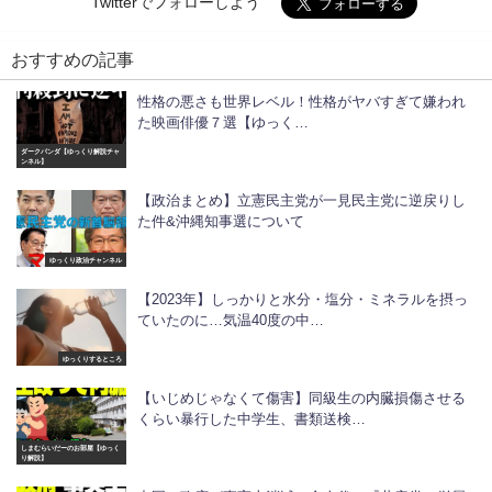
Twitterでフォローしよう
おすすめの記事
性格の悪さも世界レベル！性格がヤバすぎて嫌われ
た映画俳優７選【ゆっく…
ダークパンダ【ゆっくり解説チャ
ンネル】
【政治まとめ】立憲民主党が一見民主党に逆戻りし
た件&沖縄知事選について
ゆっくり政治チャンネル
【2023年】しっかりと水分・塩分・ミネラルを摂っ
ていたのに…気温40度の中…
ゆっくりするところ
【いじめじゃなくて傷害】同級生の内臓損傷させる
くらい暴行した中学生、書類送検…
しまむらいだーのお部屋【ゆっく
り解説】