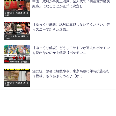
中国、政府が事実上消滅。全人代で『共産党の従属
組織』になることが正式に決定し…
しまむらいだーのお部屋【ゆっく
り解説】
【ゆっくり解説】絶対に真似しないでください。デ
ィズニーで起きた迷惑…
ダークパンダ【ゆっくり解説チャ
ンネル】
【ゆっくり解説】どうしてサトシが過去のポケモン
を使わないのかを解説【ポケモン…
TOMY46のゆっくり解説ch
遂に統一教会に解散命令。東京高裁に即時抗告を行
う模様、もうあきらめろよ【ゆっ…
しまむらいだーのお部屋【ゆっく
り解説】