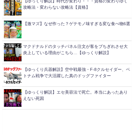
【ゆっくり解説】時代が変わり・・・資格の変わりゆく
攻略法・変わらない攻略法【資格】
【激マズ】なぜ作った？ゲテモノ味すぎる変な食べ物6選
マクドナルドのタッチパネル注文が客をブちぎれさせ大
炎上している理由がこちら…【ゆっくり解説】
【ゆっくり兵器解説】空中戦最強・F-8クルセイダー、ベ
トナム戦争で大活躍した真のドッグファイター
【ゆっくり解説】エセ美容法で死亡。本当にあったあり
えない死因