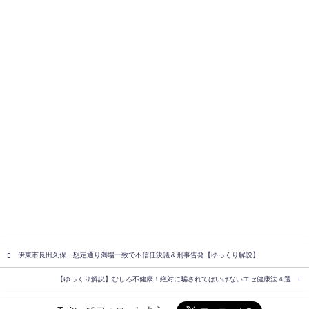
伊東市長田久保、想定通り満場一致で不信任決議＆刑事告発【ゆっくり解説】
【ゆっくり解説】むしろ不健康！絶対に騙されてはいけないエセ健康法４選