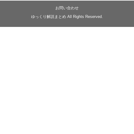
【忍】ゆっくり季節性ドネート2021初夏22･23春/異世
界ファンタジー回解説【殺】～トリダ編
お問い合わせ
◆
https://youtu.be/-B-13G6adWA
ゆっくり解説まとめ All Rights Reserved.
◆
https://www.nicovideo.jp/watch/sm42161719
#季節性ドネート2023
春
#ニンジャスレイヤー
#ゆっくり解説
Glow in the dark
@Closed_H03
LV3トリダ・チュンイチ：リー先生に設計図を託
す。（元の次元に帰れたか不明）
#ニンジャスレイヤー #季節性ドネート2023春 #ウ
キヨエ
2
1
Twitter
みかん
@z1dgxO4xraffQKq
·
19 5月 2023
ow2グラマスで使われてるダメージヒーローTOP500 の
使用率の動画あげました！
是非見てみてください
https://www.youtube.com/shorts/eKdjKYv6frw