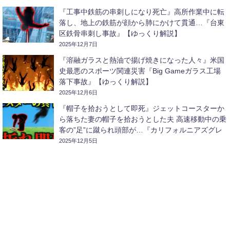
『工事中鉄筋の串刺しになり死亡』高所作業中に転
落し、地上の鉄筋が顔から肺にかけて貫通…『台東
区鉄骨串刺し事故』【ゆっくり解説】
2025年12月7日
『溶融ガラスと熱油で揚げ焼きになった人々』米国
史最悪のスポーツ関連災害『Big Gameガラス工場
落下事故』【ゆっくり解説】
2025年12月6日
『帽子を拾おうとして即死』ジェットコースターか
ら落ちた妻の帽子を拾おうとした夫 高速移動中の乗
客の”足”に蹴られ頭部が…『カリフォルニアズグレ
ートアメリカコースター激突事故』【ゆっくり解
2025年12月5日
説】