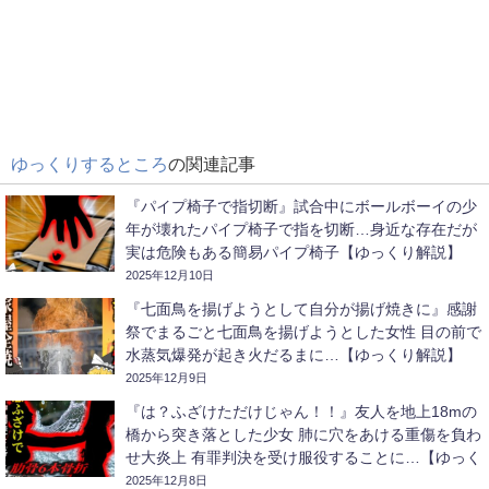
ゆっくりするところ
の関連記事
『パイプ椅子で指切断』試合中にボールボーイの少
年が壊れたパイプ椅子で指を切断…身近な存在だが
実は危険もある簡易パイプ椅子【ゆっくり解説】
2025年12月10日
『七面鳥を揚げようとして自分が揚げ焼きに』感謝
祭でまるごと七面鳥を揚げようとした女性 目の前で
水蒸気爆発が起き火だるまに…【ゆっくり解説】
2025年12月9日
『は？ふざけただけじゃん！！』友人を地上18mの
橋から突き落とした少女 肺に穴をあける重傷を負わ
せ大炎上 有罪判決を受け服役することに…【ゆっく
り解説】
2025年12月8日