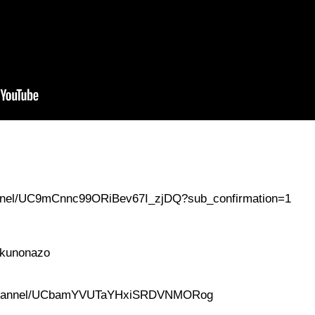
annel/UC9mCnnc99ORiBev67I_zjDQ?sub_confirmation=1
hokunonazo
om/channel/UCbamYVUTaYHxiSRDVNMORog