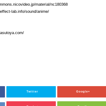
ns.nicovideo.jp/material/nc180368
soundeffect-lab.info/sound/anime/
sutoya.com/
Twitter
Google+