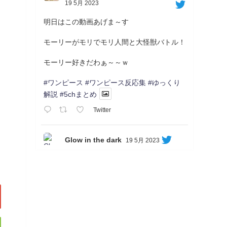
19 5月 2023
明日はこの動画あげま～す
モーリーがモリでモリ人間と大怪獣バトル！
モーリー好きだわぁ～～ｗ
#ワンピース
#ワンピース反応集
#ゆっくり
解説
#5chまとめ
Twitter
Glow in the dark
19 5月 2023
Soon...
05/20/17:00～
【忍】ゆっくり季節性ドネート2021初夏22･
23春/異世界ファンタジー回解説【殺】～ト
リダ編
◆
https://youtu.be/-B-13G6adWA
◆
https://www.nicovideo.jp/watch/sm42161719