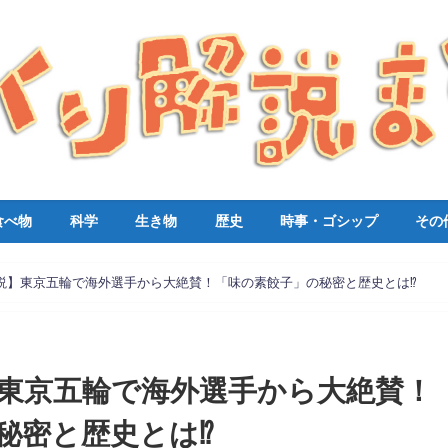
食べ物
科学
生き物
歴史
時事・ゴシップ
その
説】東京五輪で海外選手から大絶賛！「味の素餃子」の秘密と歴史とは⁉︎
東京五輪で海外選手から大絶賛！
秘密と歴史とは⁉︎